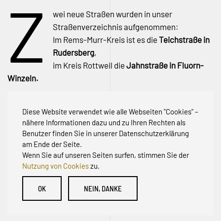
Z
wei neue Straßen wurden in unser
Straßenverzeichnis aufgenommen:
Im Rems-Murr-Kreis ist es die
Teichstraße in
Rudersberg
,
im Kreis Rottweil die
Jahnstraße in Fluorn-
Winzeln.
Jahnstraße
,
Rudersberg
,
Teichstraße
Diese Website verwendet wie alle Webseiten "Cookies" –
nähere Informationen dazu und zu Ihren Rechten als
Vorherige
Nächste
Benutzer finden Sie in unserer Datenschutzerklärung
am Ende der Seite.
Wenn Sie auf unseren Seiten surfen, stimmen Sie der
Nutzung von Cookies
zu.
© Initiative zur Abwehr von Erschließungsbeiträgen für
OK
NEIN, DANKE
Bestandsstraßen BW