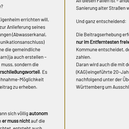
All diesen Fällen ist – a
e?
Sanierung alter Straßen w
genheim errichten will,
Und ganz entscheidend:
zur Anlieferung seines
tungen (Abwasserkanal,
Die Beitragserhebung erf
unikationsanschluss)
nur im Entferntesten freiw
ne die gemeindliche
Kommune entscheidet, de
rn) ja auch erstellen –
zahlen.
n muss, sondern die
Daran wird auch die mit
rschließungsvorteil
. Es
(KAG) eingeführte 20-Jah
pruchnahme-Möglichkeit
nachfolgend unter der Übe
eitrag zu erheben.
Württemberg um Ausschlu
ann sich völlig
autonom
n
er muss nicht
auf die
ichtet, entsteht auch