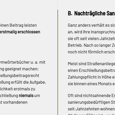
B. Nachträgliche San
einen Beitrag leisten
Ganz anders verhält es s
erstmalig erschlossen
an, wird ihre Inanspruch
sie oft seit vielen Jahrz
Betrieb. Nach so langer Z
noch nicht förmlich ersc
mwörterbücher u. a. mit
Meist sind Straßenanliege
ung geeignet machen;
einen Erschließungsbeitr
ließungsbeitragsrecht
Zahlungspflicht in Höhe e
ßung erfüllt die Aufgabe,
sie binnen eines Monats er
chkeit erstmals zu
schließung
niemals
um
Oft sind nichtsahnende E
st vorhandenen
sanierungsbedürftigen St
seit Jahrzehnten wohnen