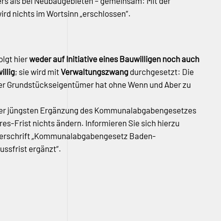
nders als bei Neubaugebieten – gemeinsam: Mit der
ird nichts im Wortsinn „erschlossen“.
olgt hier
weder auf Initiative eines Bauwilligen noch auch
illig
; sie wird mit
Verwaltungszwang
durchgesetzt: Die
r Grundstückseigentümer hat ohne Wenn und Aber zu
 der jüngsten Ergänzung des Kommunalabgabengesetzes
res-Frist nichts ändern.
Informieren Sie sich hierzu
rschrift „
Kommunalabgabengesetz Baden-
ssfrist ergänzt“.