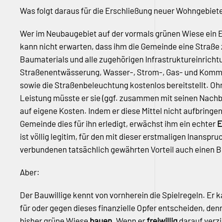
Was folgt daraus für die Erschließung neuer Wohngebiet
Wer im Neubaugebiet auf der vormals grünen Wiese ein Ei
kann nicht erwarten, dass ihm die Gemeinde eine Straße 
Baumaterials und alle zugehörigen Infrastruktureinrich
Straßenentwässerung, Wasser-, Strom-, Gas- und Komm
sowie die Straßenbeleuchtung kostenlos bereitstellt. Oh
Leistung müsste er sie (ggf. zusammen mit seinen Nachba
auf eigene Kosten. Indem er diese Mittel nicht aufbringe
Gemeinde dies für ihn erledigt, erwächst ihm ein echter
E
ist völlig legitim, für den mit dieser erstmaligen Inans
verbundenen tatsächlich gewährten Vorteil auch einen B
Aber:
Der Bauwillige kennt von vornherein die Spielregeln. Er k
für oder gegen dieses finanzielle Opfer entscheiden, den
bisher grüne Wiese
bauen
. Wenn er
freiwillig
darauf verz