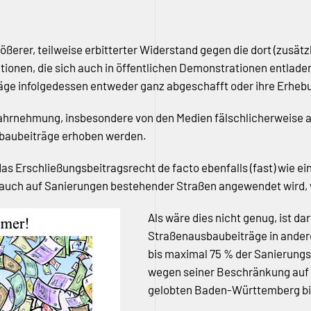
ößerer, teilweise erbitterter Widerstand gegen die dort (zusät
ionen, die sich auch in öffentlichen Demonstrationen entladen, 
äge infolgedessen entweder ganz abgeschafft oder ihre Erheb
rnehmung, insbesondere von den Medien fälschlicherweise als 
)baubeiträge erhoben werden.
as Erschließungsbeitragsrecht de facto ebenfalls (fast) wie 
 auch auf Sanierungen bestehender Straßen angewendet wird, 
Als wäre dies nicht genug, ist d
Straßenausbaubeiträge in ander
bis maximal 75 % der Sanierung
wegen seiner Beschränkung auf d
gelobten Baden-Württemberg bis 