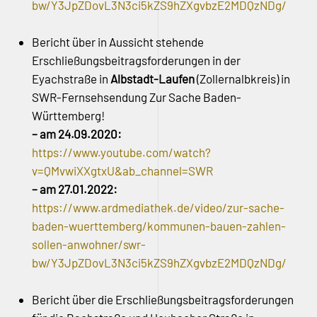
bw/Y3JpZDovL3N3ci5kZS9hZXgvbzE2MDQzNDg/
Bericht über in Aussicht stehende
Erschließungsbeitragsforderungen in der
Eyachstraße in
Albstadt-Laufen
(Zollernalbkreis) in
SWR-Fernsehsendung Zur Sache Baden-
Württemberg!
– am 24.09.2020:
https://www.youtube.com/watch?
v=QMvwiXXgtxU&ab_channel=SWR
– am 27.01.2022:
https://www.ardmediathek.de/video/zur-sache-
baden-wuerttemberg/kommunen-bauen-zahlen-
sollen-anwohner/swr-
bw/Y3JpZDovL3N3ci5kZS9hZXgvbzE2MDQzNDg/
Bericht über die Erschließungsbeitragsforderungen