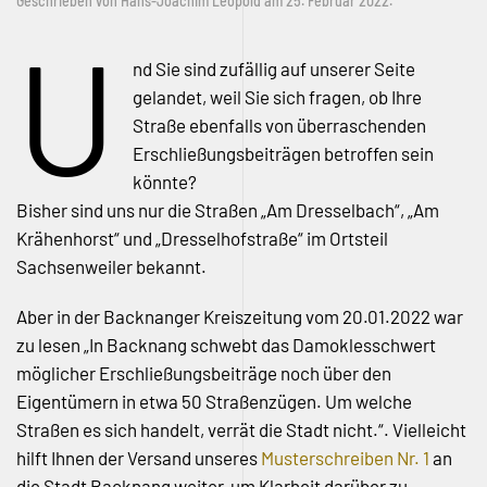
Geschrieben von
Hans-Joachim Leopold
am
25. Februar 2022
.
U
nd Sie sind zufällig auf unserer Seite
gelandet, weil Sie sich fragen, ob Ihre
Straße ebenfalls von überraschenden
Erschließungsbeiträgen betroffen sein
könnte?
Bisher sind uns nur die Straßen „Am Dresselbach“, „Am
Krähenhorst“ und „Dresselhofstraße“ im Ortsteil
Sachsenweiler bekannt.
Aber in der Backnanger Kreiszeitung vom 20.01.2022 war
zu lesen „In Backnang schwebt das Damoklesschwert
möglicher Erschließungsbeiträge noch über den
Eigentümern in etwa 50 Straßenzügen. Um welche
Straßen es sich handelt, verrät die Stadt nicht.“. Vielleicht
hilft Ihnen der Versand unseres
Musterschreiben Nr. 1
an
die Stadt Backnang weiter, um Klarheit darüber zu