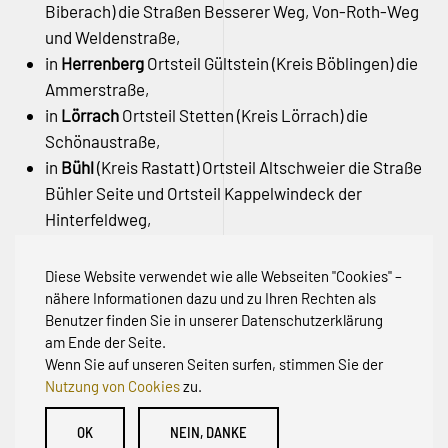
Biberach) die Straßen Besserer Weg, Von-Roth-Weg
und Weldenstraße,
in
Herrenberg
Ortsteil Gültstein (Kreis Böblingen) die
Ammerstraße,
in
Lörrach
Ortsteil Stetten (Kreis Lörrach) die
Schönaustraße,
in
Bühl
(Kreis Rastatt) Ortsteil Altschweier die Straße
Bühler Seite und Ortsteil Kappelwindeck der
Hinterfeldweg,
in
Eschbronn
Ortsteil Locherhof (Kreis Rottweil) die
Friedhofstraße und
Diese Website verwendet wie alle Webseiten "Cookies" –
in
Schömberg
(Zollernalbkreis) der Jägerweg.
nähere Informationen dazu und zu Ihren Rechten als
Benutzer finden Sie in unserer Datenschutzerklärung
am Ende der Seite.
Wenn Sie auf unseren Seiten surfen, stimmen Sie der
Nutzung von Cookies
zu.
© Initiative zur Abwehr von Erschließungsbeiträgen für
OK
NEIN, DANKE