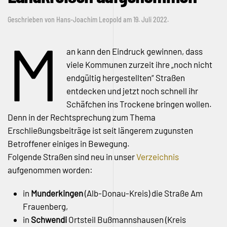
Geschrieben von
Hans-Joachim Leopold
am
19. Juli 2022
.
M
an kann den Eindruck gewinnen, dass
viele Kommunen zurzeit ihre „noch nicht
endgültig hergestellten“ Straßen
entdecken und jetzt noch schnell ihr
Schäfchen ins Trockene bringen wollen.
Denn in der Rechtsprechung zum Thema
Erschließungsbeiträge ist seit längerem zugunsten
Betroffener einiges in Bewegung.
Folgende Straßen sind neu in unser
Verzeichnis
aufgenommen worden:
in
Munderkingen
(Alb-Donau-Kreis) die Straße Am
Frauenberg,
in
Schwendi
Ortsteil Bußmannshausen (Kreis