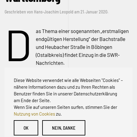
Geschrieben von
Hans-Joachim Leopold
am
21. Januar 2020
.
D
as Thema einer sogenannten „erstmaligen
endgültigen Herstellung“ der Bachstraße
und Heubacher Straße in Böbingen
(Ostalbkreis) findet Einzug in die SWR-
Nachrichten.
Ab Minute 21:10 wurde in der Sendung vom 21.01.20 um
19:30 darüber berichtet. Mehr dazu können Sie
hier über
Diese Website verwendet wie alle Webseiten "Cookies" –
die ARD-Mediathek
erfahren
nähere Informationen dazu und zu Ihren Rechten als
Benutzer finden Sie in unserer Datenschutzerklärung
am Ende der Seite.
Wenn Sie auf unseren Seiten surfen, stimmen Sie der
Nutzung von Cookies
zu.
© Initiative zur Abwehr von Erschließungsbeiträgen für
OK
NEIN, DANKE
Bestandsstraßen BW