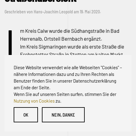
Geschrieben von
Hans-Joachim Leopold
am
19. Mai 2020
.
I
m Kreis Calw wurde die Südhangstraße in Bad
Herrenalb, Ortsteil Bernbach ergänzt.
Im Kreis Sigmaringen wurde als erste Straße die
Frohnstetter Straße in Stetten am kalten Markt
ergänzt.
Diese Website verwendet wie alle Webseiten "Cookies" –
Unsere aktuelle Karte finden Sie
hier
.
nähere Informationen dazu und zu Ihren Rechten als
Benutzer finden Sie in unserer Datenschutzerklärung
am Ende der Seite.
Wenn Sie auf unseren Seiten surfen, stimmen Sie der
Nutzung von Cookies
zu.
© Initiative zur Abwehr von Erschließungsbeiträgen für
OK
NEIN, DANKE
Bestandsstraßen BW