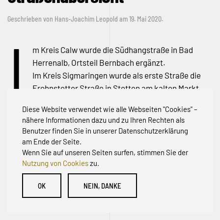
Geschrieben von
Hans-Joachim Leopold
am
19. Mai 2020
.
I
m Kreis Calw wurde die Südhangstraße in Bad
Herrenalb, Ortsteil Bernbach ergänzt.
Im Kreis Sigmaringen wurde als erste Straße die
Frohnstetter Straße in Stetten am kalten Markt
ergänzt.
Diese Website verwendet wie alle Webseiten "Cookies" –
Unsere aktuelle Karte finden Sie
hier
.
nähere Informationen dazu und zu Ihren Rechten als
Benutzer finden Sie in unserer Datenschutzerklärung
am Ende der Seite.
Wenn Sie auf unseren Seiten surfen, stimmen Sie der
Nutzung von Cookies
zu.
© Initiative zur Abwehr von Erschließungsbeiträgen für
OK
NEIN, DANKE
Bestandsstraßen BW