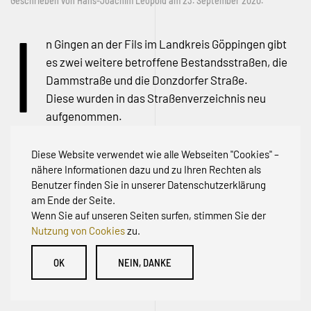
Geschrieben von
Hans-Joachim Leopold
am
23. September 2020
.
I
n Gingen an der Fils im Landkreis Göppingen gibt
es zwei weitere betroffene Bestandsstraßen, die
Dammstraße und die Donzdorfer Straße.
Diese wurden in das Straßenverzeichnis neu
aufgenommen.
Diese Website verwendet wie alle Webseiten "Cookies" –
nähere Informationen dazu und zu Ihren Rechten als
Benutzer finden Sie in unserer Datenschutzerklärung
am Ende der Seite.
Wenn Sie auf unseren Seiten surfen, stimmen Sie der
Nutzung von Cookies
zu.
© Initiative zur Abwehr von Erschließungsbeiträgen für
OK
NEIN, DANKE
Bestandsstraßen BW