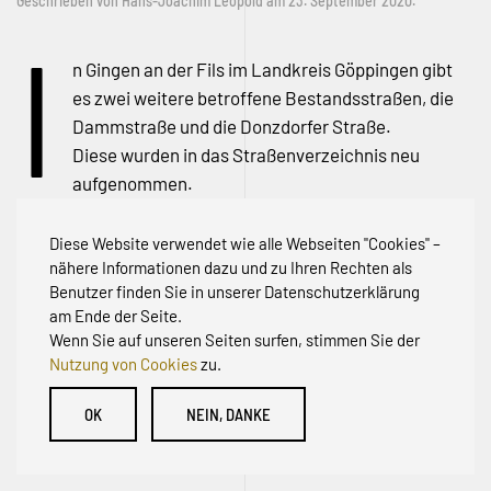
Geschrieben von
Hans-Joachim Leopold
am
23. September 2020
.
I
n Gingen an der Fils im Landkreis Göppingen gibt
es zwei weitere betroffene Bestandsstraßen, die
Dammstraße und die Donzdorfer Straße.
Diese wurden in das Straßenverzeichnis neu
aufgenommen.
Diese Website verwendet wie alle Webseiten "Cookies" –
nähere Informationen dazu und zu Ihren Rechten als
Benutzer finden Sie in unserer Datenschutzerklärung
am Ende der Seite.
Wenn Sie auf unseren Seiten surfen, stimmen Sie der
Nutzung von Cookies
zu.
© Initiative zur Abwehr von Erschließungsbeiträgen für
OK
NEIN, DANKE
Bestandsstraßen BW