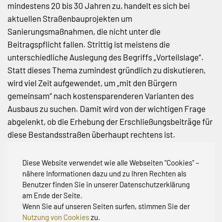
mindestens 20 bis 30 Jahren zu, handelt es sich bei
aktuellen Straßenbauprojekten um
Sanierungsmaßnahmen, die nicht unter die
Beitragspflicht fallen. Strittig ist meistens die
unterschiedliche Auslegung des Begriffs „Vorteilslage“.
Statt dieses Thema zumindest gründlich zu diskutieren,
wird viel Zeit aufgewendet, um „mit den Bürgern
gemeinsam“ nach kostensparenderen Varianten des
Ausbaus zu suchen. Damit wird von der wichtigen Frage
abgelenkt, ob die Erhebung der Erschließungsbeiträge für
diese Bestandsstraßen überhaupt rechtens ist.
Informieren Sie sich gerne unter
„Worum geht es?“
und
Diese Website verwendet wie alle Webseiten "Cookies" –
anderen Rubriken über die rechtlichen Grundlagen.
nähere Informationen dazu und zu Ihren Rechten als
Benutzer finden Sie in unserer Datenschutzerklärung
am Ende der Seite.
Wenn Sie auf unseren Seiten surfen, stimmen Sie der
Nutzung von Cookies
zu.