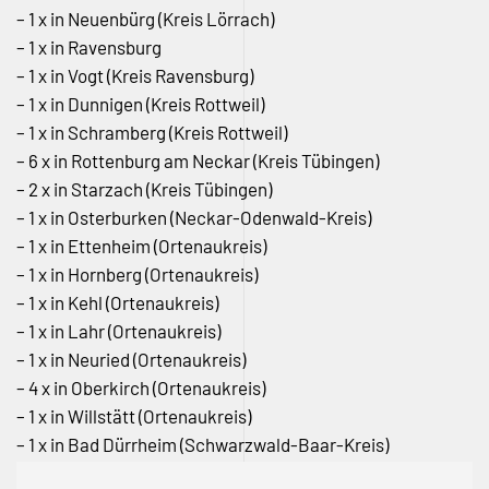
– 1 x in Neuenbürg (Kreis Lörrach)
– 1 x in Ravensburg
– 1 x in Vogt (Kreis Ravensburg)
– 1 x in Dunnigen (Kreis Rottweil)
– 1 x in Schramberg (Kreis Rottweil)
– 6 x in Rottenburg am Neckar (Kreis Tübingen)
– 2 x in Starzach (Kreis Tübingen)
– 1 x in Osterburken (Neckar-Odenwald-Kreis)
– 1 x in Ettenheim (Ortenaukreis)
– 1 x in Hornberg (Ortenaukreis)
– 1 x in Kehl (Ortenaukreis)
– 1 x in Lahr (Ortenaukreis)
– 1 x in Neuried (Ortenaukreis)
– 4 x in Oberkirch (Ortenaukreis)
– 1 x in Willstätt (Ortenaukreis)
– 1 x in Bad Dürrheim (Schwarzwald-Baar-Kreis)
– 1 x in Schonach (Schwarzwald-Baar-Kreis)