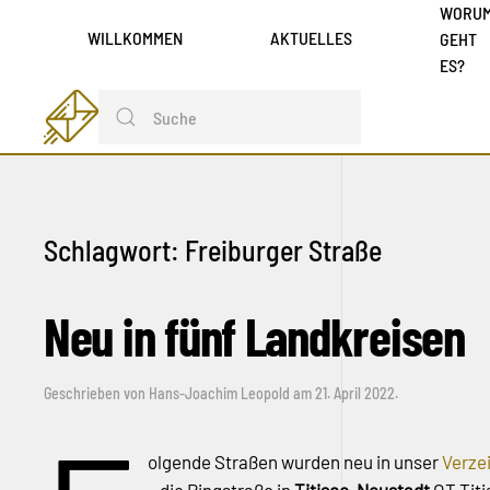
WORU
WILLKOMMEN
AKTUELLES
GEHT
ES?
Schlagwort:
Freiburger Straße
Neu in fünf Landkreisen
Geschrieben von
Hans-Joachim Leopold
am
21. April 2022
.
olgende Straßen wurden neu in unser
Verze