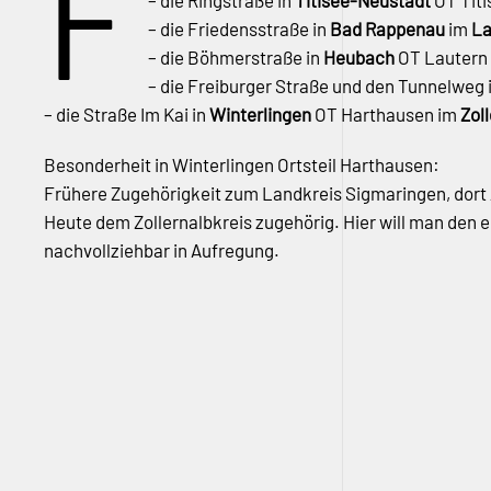
F
– die Ringstraße in
Titisee-Neustadt
OT Titi
– die Friedensstraße in
Bad Rappenau
im
La
– die Böhmerstraße in
Heubach
OT Lautern
– die Freiburger Straße und den Tunnelweg 
– die Straße Im Kai in
Winterlingen
OT Harthausen im
Zol
Besonderheit in Winterlingen Ortsteil Harthausen:
Frühere Zugehörigkeit zum Landkreis Sigmaringen, dort 
Heute dem Zollernalbkreis zugehörig. Hier will man den
nachvollziehbar in Aufregung.