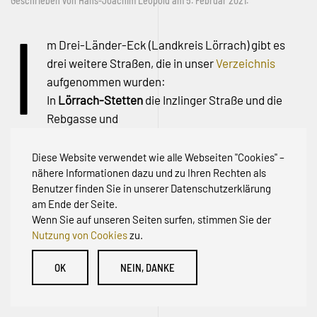
Geschrieben von
Hans-Joachim Leopold
am
5. Februar 2021
.
I
m Drei-Länder-Eck (Landkreis Lörrach) gibt es
drei weitere Straßen, die in unser
Verzeichnis
aufgenommen wurden:
In
Lörrach-Stetten
die Inzlinger Straße und die
Rebgasse und
in
Grenzach-Wyhlen
die Straße Hornacker
Diese Website verwendet wie alle Webseiten "Cookies" –
nähere Informationen dazu und zu Ihren Rechten als
Benutzer finden Sie in unserer Datenschutzerklärung
am Ende der Seite.
Wenn Sie auf unseren Seiten surfen, stimmen Sie der
Nutzung von Cookies
zu.
© Initiative zur Abwehr von Erschließungsbeiträgen für
OK
NEIN, DANKE
Bestandsstraßen BW