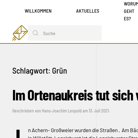
WORU
WILLKOMMEN
AKTUELLES
GEHT
ES?
Schlagwort:
Grün
Im Ortenaukreis tut sich
Geschrieben von
Hans-Joachim Leopold
am
13. Juli 2021
.
n Achern- Großweier wurden die Straßen ‚Am Bäch