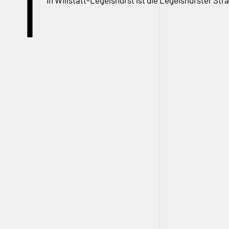
I
In Willstätt-Legelshurst ist die Legelshurster S