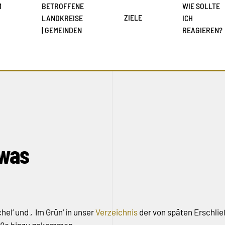
M
BETROFFENE
WIE SOLLTE
ZIELE
LANDKREISE
ICH
| GEMEINDEN
REAGIEREN?
 was
el‘ und ‚Im Grün‘ in unser
Verzeichnis
der von späten Erschl