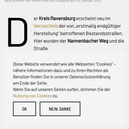
Geschrieben von
Hans-Joachim Leopold
am
30. Januar 2021
.
D
er
Kreis Ravensburg
erscheint neu im
Verzeichnis
der von „erstmalig endgültiger
Herstellung“ betroffenen Bestandsstraßen.
Hier wurden der
Nannenbacher Weg
und die
Straße
Zum Hochmoos
in
Leutkirch-Engerazhofen
eingefügt.
Diese Website verwendet wie alle Webseiten "Cookies" –
nähere Informationen dazu und zu Ihren Rechten als
Benutzer finden Sie in unserer Datenschutzerklärung
am Ende der Seite.
Wenn Sie auf unseren Seiten surfen, stimmen Sie der
Nutzung von Cookies
zu.
© Initiative zur Abwehr von Erschließungsbeiträgen für
OK
NEIN, DANKE
Bestandsstraßen BW