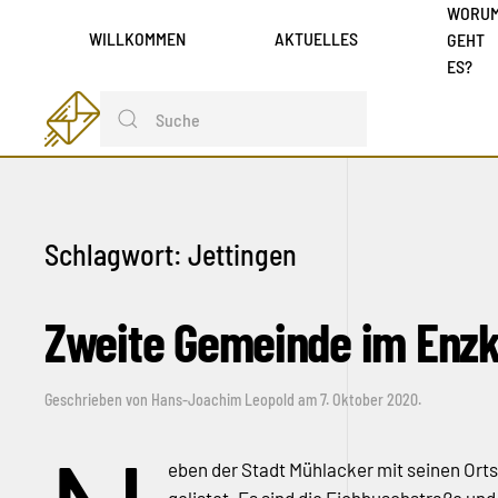
WORU
WILLKOMMEN
AKTUELLES
GEHT
ES?
Schlagwort:
Jettingen
Zweite Gemeinde im Enzkr
Geschrieben von
Hans-Joachim Leopold
am
7. Oktober 2020
.
eben der Stadt Mühlacker mit seinen Ortst