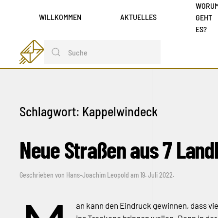
WORU
WILLKOMMEN
AKTUELLES
GEHT
ES?
Schlagwort:
Kappelwindeck
Neue Straßen aus 7 Lan
Geschrieben von
Hans-Joachim Leopold
am
19. Juli 2022
.
an kann den Eindruck gewinnen, dass vie