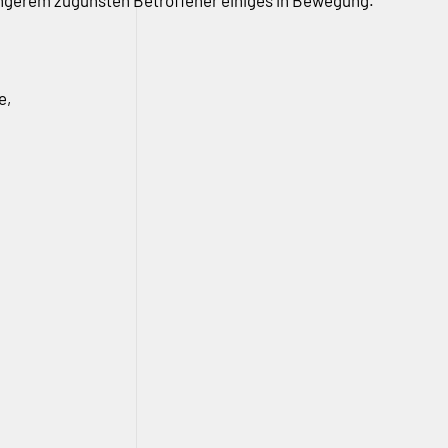
ängerem zugunsten Betroffener einiges in Bewegung.
e,