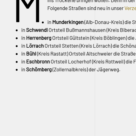
M
ins Trockene bringen wollen. Denn in d
Folgende Straßen sind neu in unser
Verz
in
Munderkingen
(Alb-Donau-Kreis) die 
in
Schwendi
Ortsteil Bußmannshausen (Kreis Bibera
in
Herrenberg
Ortsteil Gültstein (Kreis Böblingen) d
in
Lörrach
Ortsteil Stetten (Kreis Lörrach) die Schön
in
Bühl
(Kreis Rastatt) Ortsteil Altschweier die Stra
in
Eschbronn
Ortsteil Locherhof (Kreis Rottweil) die
in
Schömberg
(Zollernalbkreis) der Jägerweg.