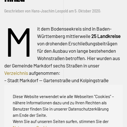
Geschrieben von
Hans-Joachim Leopold
am
5. Oktober 2020
.
M
it dem Bodenseekreis sind in Baden-
Württemberg mittlerweile
25 Landkreise
von drohenden Erschließungsbeiträgen
für den Ausbau von lange bestehenden
Wohnstraßen betroffen. Hier wurden aus
der Gemeinde Markdorf sechs Straßen in unser
Verzeichnis
aufgenommen:
– Stadt Markdorf — Gartenstraße und Kolpingstraße
– Markdorf Ortsteil Möggenweiler — Buchweg, Eichenweg,
Hochwaldstraße
Diese Website verwendet wie alle Webseiten "Cookies" –
und Paradiesweg.
nähere Informationen dazu und zu Ihren Rechten als
Benutzer finden Sie in unserer Datenschutzerklärung
am Ende der Seite.
Wenn Sie auf unseren Seiten surfen, stimmen Sie der