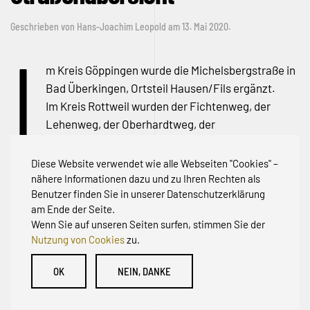
Geschrieben von
Hans-Joachim Leopold
am
13. Mai 2020
.
I
m Kreis Göppingen wurde die Michelsbergstraße in
Bad Überkingen, Ortsteil Hausen/Fils ergänzt.
Im Kreis Rottweil wurden der Fichtenweg, der
Lehenweg, der Oberhardtweg, der
Schultheißenweg und der Theilenweg in Hardt
ergänzt.
Diese Website verwendet wie alle Webseiten "Cookies" –
Unsere aktuelle Karte finden Sie
hier
.
nähere Informationen dazu und zu Ihren Rechten als
Benutzer finden Sie in unserer Datenschutzerklärung
am Ende der Seite.
Wenn Sie auf unseren Seiten surfen, stimmen Sie der
Nutzung von Cookies
zu.
© Initiative zur Abwehr von Erschließungsbeiträgen für
OK
NEIN, DANKE
Bestandsstraßen BW