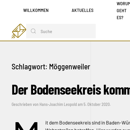
WORU
WILLKOMMEN
AKTUELLES
GEHT
ES?
Schlagwort:
Möggenweiler
Der Bodenseekreis komm
Geschrieben von
Hans-Joachim Leopold
am
5. Oktober 2020
.
it dem Bodenseekreis sind in Baden-Wü