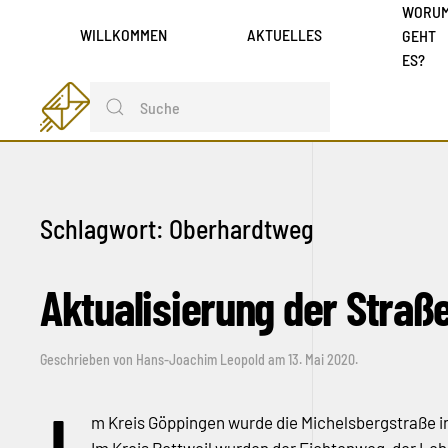
WORU
WILLKOMMEN
AKTUELLES
GEHT
ES?
Schlagwort:
Oberhardtweg
Aktualisierung der Straß
Geschrieben von
Hans-Joachim Leopold
am
13. Mai 2020
.
m Kreis Göppingen wurde die Michelsbergstraße in