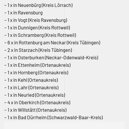
– 1 x in Neuenbürg (Kreis Lörrach)
– 1 x in Ravensburg
– 1 x in Vogt (Kreis Ravensburg)
– 1 x in Dunnigen (Kreis Rottweil)
– 1 x in Schramberg (Kreis Rottweil)
– 6 x in Rottenburg am Neckar (Kreis Tübingen)
– 2 x in Starzach (Kreis Tübingen)
– 1 x in Osterburken (Neckar-Odenwald-Kreis)
– 1 x in Ettenheim (Ortenaukreis)
– 1 x in Hornberg (Ortenaukreis)
– 1 x in Kehl (Ortenaukreis)
– 1 x in Lahr (Ortenaukreis)
– 1 x in Neuried (Ortenaukreis)
– 4 x in Oberkirch (Ortenaukreis)
– 1 x in Willstätt (Ortenaukreis)
– 1 x in Bad Dürrheim (Schwarzwald-Baar-Kreis)
– 1 x in Schonach (Schwarzwald-Baar-Kreis)