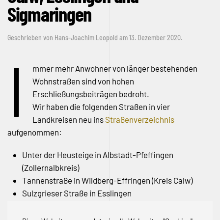
Sigmaringen
Geschrieben von
Hans-Joachim Leopold
am
13. Dezember 2020
.
I
mmer mehr Anwohner von länger bestehenden
Wohnstraßen sind von hohen
Erschließungsbeiträgen bedroht.
Wir haben die folgenden Straßen in vier
Landkreisen neu ins
Straßenverzeichnis
aufgenommen:
Unter der Heusteige in Albstadt-Pfeffingen
(Zollernalbkreis)
Tannenstraße in Wildberg-Effringen (Kreis Calw)
Sulzgrieser Straße in Esslingen
Neue Straße in Owen (Kreis Esslingen)
Talweg in Krauchenwies-Göggingen (Kreis