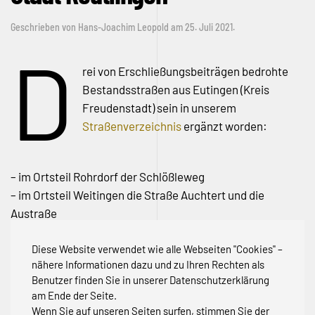
Geschrieben von
Hans-Joachim Leopold
am
25. Juli 2021
.
D
rei von Erschließungsbeiträgen bedrohte
Bestandsstraßen aus Eutingen (Kreis
Freudenstadt) sein in unserem
Straßenverzeichnis
ergänzt worden:
– im Ortsteil Rohrdorf der Schlößleweg
– im Ortsteil Weitingen die Straße Auchtert und die
Austraße
In der Kreisstadt Reutlingen ist die Luisenstraße
Diese Website verwendet wie alle Webseiten "Cookies" –
betroffen. Sie wurde ebenfalls aufgenommen
nähere Informationen dazu und zu Ihren Rechten als
Benutzer finden Sie in unserer Datenschutzerklärung
am Ende der Seite.
Wenn Sie auf unseren Seiten surfen, stimmen Sie der