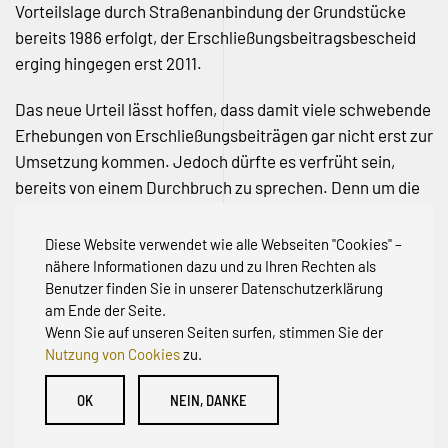
Vorteilslage durch Straßenanbindung der Grundstücke
bereits 1986 erfolgt, der Erschließungsbeitragsbescheid
erging hingegen erst 2011.
Das neue Urteil lässt hoffen, dass damit viele schwebende
Erhebungen von Erschließungsbeiträgen gar nicht erst zur
Umsetzung kommen. Jedoch dürfte es verfrüht sein,
bereits von einem Durchbruch zu sprechen. Denn um die
Auslegung, wann denn die Vorteilslage tatsächlich eintritt,
wird gerade in Baden-Württemberg noch heftig
Diese Website verwendet wie alle Webseiten "Cookies" –
gestritten.
nähere Informationen dazu und zu Ihren Rechten als
Benutzer finden Sie in unserer Datenschutzerklärung
am Ende der Seite.
Wenn Sie auf unseren Seiten surfen, stimmen Sie der
Nutzung von Cookies
zu.
© Initiative zur Abwehr von Erschließungsbeiträgen für
OK
NEIN, DANKE
Bestandsstraßen BW