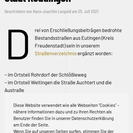
Geschrieben von
Hans-Joachim Leopold
am
25. Juli 2021
.
D
rei von Erschließungsbeiträgen bedrohte
Bestandsstraßen aus Eutingen (Kreis
Freudenstadt) sein in unserem
Straßenverzeichnis
ergänzt worden:
– im Ortsteil Rohrdorf der Schlößleweg
– im Ortsteil Weitingen die Straße Auchtert und die
Austraße
In der Kreisstadt Reutlingen ist die Luisenstraße
Diese Website verwendet wie alle Webseiten "Cookies" –
betroffen. Sie wurde ebenfalls aufgenommen
nähere Informationen dazu und zu Ihren Rechten als
Benutzer finden Sie in unserer Datenschutzerklärung
am Ende der Seite.
Wenn Sie auf unseren Seiten surfen, stimmen Sie der