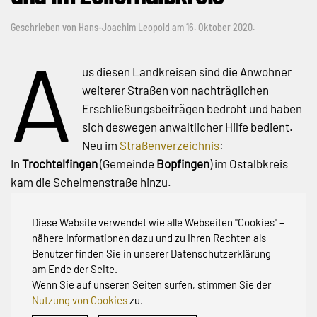
Geschrieben von
Hans-Joachim Leopold
am
16. Oktober 2020
.
A
us diesen Landkreisen sind die Anwohner
weiterer Straßen von nachträglichen
Erschließungsbeiträgen bedroht und haben
sich deswegen anwaltlicher Hilfe bedient.
Neu im
Straßenverzeichnis
:
In
Trochtelfingen
(Gemeinde
Bopfingen
) im Ostalbkreis
kam die Schelmenstraße hinzu.
In
Ebingen
(Gemeinde
Albstadt
) im Zollernalbkreis wurden
die Schloßbergstraße und die Straße Schloßhalde
Diese Website verwendet wie alle Webseiten "Cookies" –
ergänzt.
nähere Informationen dazu und zu Ihren Rechten als
Benutzer finden Sie in unserer Datenschutzerklärung
am Ende der Seite.
Wenn Sie auf unseren Seiten surfen, stimmen Sie der
Nutzung von Cookies
zu.