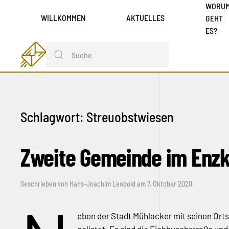
WORU
WILLKOMMEN
AKTUELLES
GEHT
ES?
Schlagwort:
Streuobstwiesen
Zweite Gemeinde im Enzkr
Geschrieben von
Hans-Joachim Leopold
am
7. Oktober 2020
.
eben der Stadt Mühlacker mit seinen Ortst