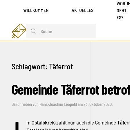
WORU
WILLKOMMEN
AKTUELLES
GEHT
ES?
Schlagwort:
Täferrot
Gemeinde Täferrot betro
Geschrieben von
Hans-Joachim Leopold
am
23. Oktober 2020
.
m
Ostalbkreis
zählt nun auch die Gemeinde
Täfer