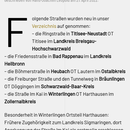
Geschrieben von
Hans-Joachim Leopold
am
21. April 2022
.
F
olgende Straßen wurden neu in unser
Verzeichnis
auf genommen:
– die Ringstraße in
Titisee-Neustadt
OT
Titisee im
Landkreis Breisgau-
Hochschwarzwald
– die Friedensstraße in
Bad Rappenau
im
Landkreis
Heilbronn
– die Böhmerstraße in
Heubach
OT Lautern im
Ostalbkreis
– die Freiburger Straße und den Tunnelweg in
Bräunlingen
OT Döggingen im
Schwarzwald-Baar-Kreis
– die Straße Im Kai in
Winterlingen
OT Harthausen im
Zollernalbkreis
Besonderheit in Winterlingen Ortsteil Harthausen:
Frühere Zugehörigkeit zum Landkreis Sigmaringen, dort
Anerkennung der Straße Im Kai als erstmalig erschlossen.