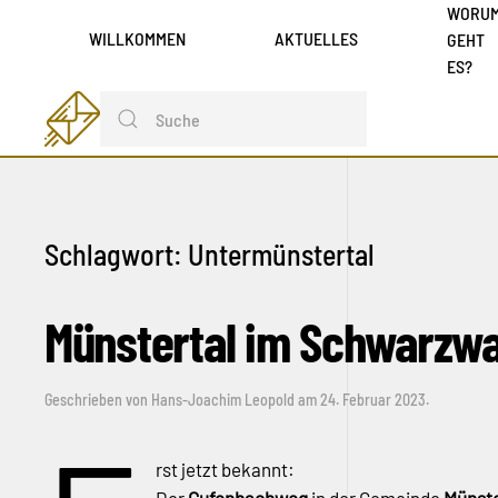
WORU
WILLKOMMEN
AKTUELLES
GEHT
ES?
Schlagwort:
Untermünstertal
Münstertal im Schwarzwa
Geschrieben von
Hans-Joachim Leopold
am
24. Februar 2023
.
rst jetzt bekannt: