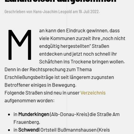
Geschrieben von
Hans-Joachim Leopold
am
19. Juli 2022
.
M
an kann den Eindruck gewinnen, dass
viele Kommunen zurzeit ihre „noch nicht
endgültig hergestellten“ Straßen
entdecken und jetzt noch schnell ihr
Schäfchen ins Trockene bringen wollen.
Denn in der Rechtsprechung zum Thema
Erschließungsbeiträge ist seit längerem zugunsten
Betroffener einiges in Bewegung.
Folgende Straßen sind neu in unser
Verzeichnis
aufgenommen worden:
in
Munderkingen
(Alb-Donau-Kreis) die Straße Am
Frauenberg,
in
Schwendi
Ortsteil Bußmannshausen (Kreis