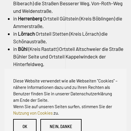
Biberach) die Straßen Besserer Weg, Von-Roth-Weg
und Weldenstraße,
in
Herrenberg
Ortsteil Gültstein (Kreis Böblingen) die
Ammerstraße,
in
Lörrach
Ortsteil Stetten (Kreis Lörrach) die
Schönaustraße,
in
Bühl
(Kreis Rastatt) Ortsteil Altschweier die Straße
Bühler Seite und Ortsteil Kappelwindeck der
Hinterfeldweg,
in
Eschbronn
Ortsteil Locherhof (Kreis Rottweil) die
Friedhofstraße und
Diese Website verwendet wie alle Webseiten "Cookies" –
in
Schömberg
(Zollernalbkreis) der Jägerweg.
nähere Informationen dazu und zu Ihren Rechten als
Benutzer finden Sie in unserer Datenschutzerklärung
am Ende der Seite.
Wenn Sie auf unseren Seiten surfen, stimmen Sie der
Nutzung von Cookies
zu.
© Initiative zur Abwehr von Erschließungsbeiträgen für
OK
NEIN, DANKE