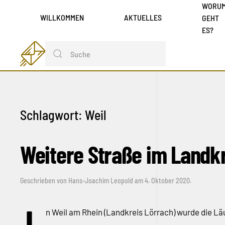
WORU
WILLKOMMEN
AKTUELLES
GEHT
ES?
Schlagwort:
Weil
Weitere Straße im Landk
Geschrieben von
Hans-Joachim Leopold
am
4. Oktober 2020
.
n Weil am Rhein (Landkreis Lörrach) wurde die Lä