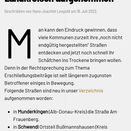
Geschrieben von
Hans-Joachim Leopold
am
19. Juli 2022
.
M
an kann den Eindruck gewinnen, dass
viele Kommunen zurzeit ihre „noch nicht
endgültig hergestellten“ Straßen
entdecken und jetzt noch schnell ihr
Schäfchen ins Trockene bringen wollen.
Denn in der Rechtsprechung zum Thema
Erschließungsbeiträge ist seit längerem zugunsten
Betroffener einiges in Bewegung.
Folgende Straßen sind neu in unser
Verzeichnis
aufgenommen worden:
in
Munderkingen
(Alb-Donau-Kreis) die Straße Am
Frauenberg,
in
Schwendi
Ortsteil Bußmannshausen (Kreis