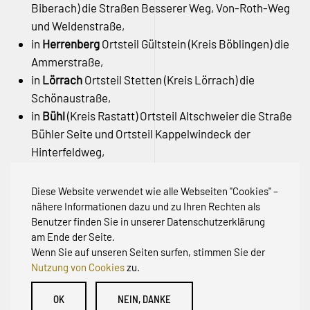
Biberach) die Straßen Besserer Weg, Von-Roth-Weg
und Weldenstraße,
in
Herrenberg
Ortsteil Gültstein (Kreis Böblingen) die
Ammerstraße,
in
Lörrach
Ortsteil Stetten (Kreis Lörrach) die
Schönaustraße,
in
Bühl
(Kreis Rastatt) Ortsteil Altschweier die Straße
Bühler Seite und Ortsteil Kappelwindeck der
Hinterfeldweg,
in
Eschbronn
Ortsteil Locherhof (Kreis Rottweil) die
Friedhofstraße und
Diese Website verwendet wie alle Webseiten "Cookies" –
in
Schömberg
(Zollernalbkreis) der Jägerweg.
nähere Informationen dazu und zu Ihren Rechten als
Benutzer finden Sie in unserer Datenschutzerklärung
am Ende der Seite.
Wenn Sie auf unseren Seiten surfen, stimmen Sie der
Nutzung von Cookies
zu.
© Initiative zur Abwehr von Erschließungsbeiträgen für
OK
NEIN, DANKE