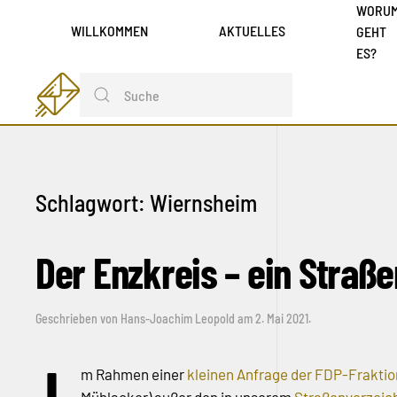
WORU
WILLKOMMEN
AKTUELLES
GEHT
ES?
Schlagwort:
Wiernsheim
Der Enzkreis – ein Straß
Geschrieben von
Hans-Joachim Leopold
am
2. Mai 2021
.
m Rahmen einer
kleinen Anfrage der FDP-Frakt