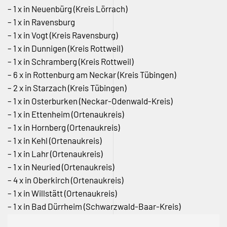
– 1 x in Neuenbürg (Kreis Lörrach)
– 1 x in Ravensburg
– 1 x in Vogt (Kreis Ravensburg)
– 1 x in Dunnigen (Kreis Rottweil)
– 1 x in Schramberg (Kreis Rottweil)
– 6 x in Rottenburg am Neckar (Kreis Tübingen)
– 2 x in Starzach (Kreis Tübingen)
– 1 x in Osterburken (Neckar-Odenwald-Kreis)
– 1 x in Ettenheim (Ortenaukreis)
– 1 x in Hornberg (Ortenaukreis)
– 1 x in Kehl (Ortenaukreis)
– 1 x in Lahr (Ortenaukreis)
– 1 x in Neuried (Ortenaukreis)
– 4 x in Oberkirch (Ortenaukreis)
– 1 x in Willstätt (Ortenaukreis)
– 1 x in Bad Dürrheim (Schwarzwald-Baar-Kreis)
– 1 x in Schonach (Schwarzwald-Baar-Kreis)