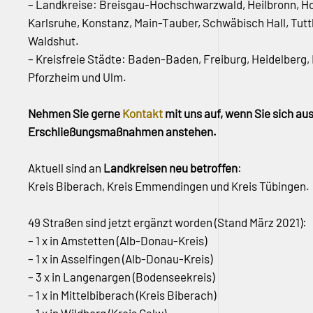
– Landkreise: Breisgau-Hochschwarzwald, Heilbronn, H
Karlsruhe, Konstanz, Main-Tauber, Schwäbisch Hall, Tutt
Waldshut.
– Kreisfreie Städte: Baden-Baden, Freiburg, Heidelberg
Pforzheim und Ulm.
Nehmen Sie gerne
Kontakt
mit uns auf, wenn Sie sich a
Erschließungsmaßnahmen anstehen.
Aktuell sind an
Landkreisen neu betroffen
:
Kreis Biberach, Kreis Emmendingen und Kreis Tübingen.
49 Straßen sind jetzt ergänzt worden (Stand März 2021):
– 1 x in Amstetten (Alb-Donau-Kreis)
– 1 x in Asselfingen (Alb-Donau-Kreis)
– 3 x in Langenargen (Bodenseekreis)
– 1 x in Mittelbiberach (Kreis Biberach)