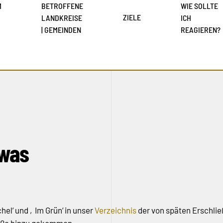
M
BETROFFENE
WIE SOLLTE
ZIELE
LANDKREISE
ICH
| GEMEINDEN
REAGIEREN?
 was
el‘ und ‚Im Grün‘ in unser
Verzeichnis
der von späten Erschl