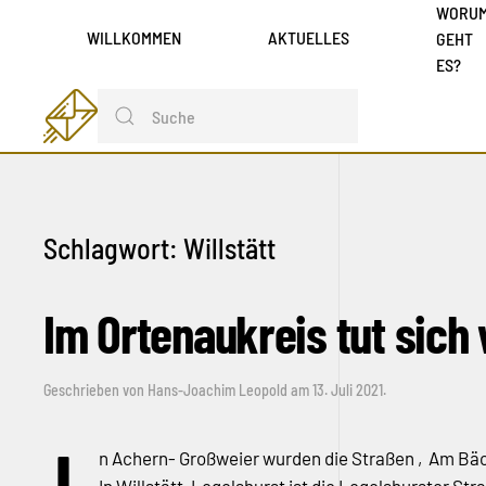
WORU
WILLKOMMEN
AKTUELLES
GEHT
ES?
Schlagwort:
Willstätt
Im Ortenaukreis tut sich
Geschrieben von
Hans-Joachim Leopold
am
13. Juli 2021
.
n Achern- Großweier wurden die Straßen ‚Am Bäch