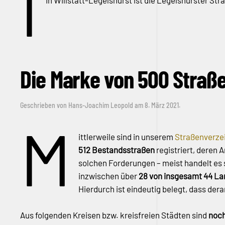
I
In Willstätt-Legelshurst ist die Legelshurster S
Die Marke von 500 Straßen
Geschrieben von
Hans-Joachim Leopold
am
8. März 2021
.
M
ittlerweile sind in unserem
Straßenverze
512 Bestandsstraßen
registriert, deren 
solchen Forderungen – meist handelt es
inzwischen über
28 von insgesamt 44 Lan
Hierdurch ist eindeutig belegt, dass der
Aus folgenden Kreisen bzw. kreisfreien Städten sind
noch