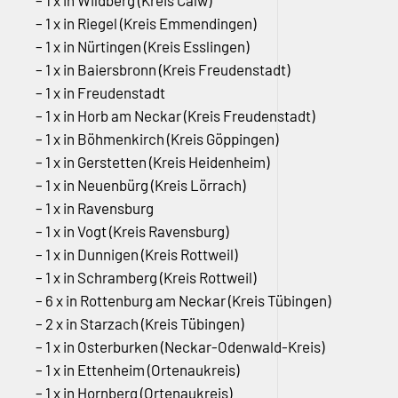
– 1 x in Wildberg (Kreis Calw)
– 1 x in Riegel (Kreis Emmendingen)
– 1 x in Nürtingen (Kreis Esslingen)
– 1 x in Baiersbronn (Kreis Freudenstadt)
– 1 x in Freudenstadt
– 1 x in Horb am Neckar (Kreis Freudenstadt)
– 1 x in Böhmenkirch (Kreis Göppingen)
– 1 x in Gerstetten (Kreis Heidenheim)
– 1 x in Neuenbürg (Kreis Lörrach)
– 1 x in Ravensburg
– 1 x in Vogt (Kreis Ravensburg)
– 1 x in Dunnigen (Kreis Rottweil)
– 1 x in Schramberg (Kreis Rottweil)
– 6 x in Rottenburg am Neckar (Kreis Tübingen)
– 2 x in Starzach (Kreis Tübingen)
– 1 x in Osterburken (Neckar-Odenwald-Kreis)
– 1 x in Ettenheim (Ortenaukreis)
– 1 x in Hornberg (Ortenaukreis)