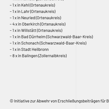
– 1 x in Kehl (Ortenaukreis)
– 1 x in Lahr (Ortenaukreis)
– 1 x in Neuried (Ortenaukreis)
– 4 x in Oberkirch (Ortenaukreis)
– 1 x in Willstätt (Ortenaukreis)
– 1 x in Bad Dürrheim (Schwarzwald-Baar-Kreis)
– 1 x in Schonach (Schwarzwald-Baar-Kreis)
– 1 x in Stadt Heilbronn
– 8 x in Balingen (Zollernalbkreis)
© Initiative zur Abwehr von Erschließungsbeiträgen für