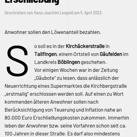
Geschrieben von
Hans-Joachim Leopold
am
5. April 2023
.
Anwohner sollen den Löwenanteil bezahlen.
S
o soll es in der
Kirchäckerstraße
in
Tailfingen
, einem Ortsteil von
Gäufelden
im
Landkreis
Böblingen
geschehen.
Vor einigen Wochen war in der Zeitung
„Gäubote“ zu lesen, dass anlässlich der
Neuerrichtung eines Supermarktes die Kirchbergstraße
„erstmalig“ erschlossen werden soll. Auf einen zu Wort
kommenden älteren Anwohner sollen nach
Berücksichtigung von Teuerung und Inflation nahe an
80.000 Euro Erschließungskosten zukommen. Immerhin
leben der Anwohner bzw. seine Vorfahren schon seit ca.
100 Jahren in dieser Straße. Es darf also mindestens