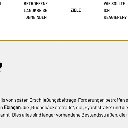
M
BETROFFENE
WIE SOLLTE
ZIELE
LANDKREISE
ICH
| GEMEINDEN
REAGIEREN?
?
alls von späten Erschließungsbeitrags-Forderungen betroffen se
in
Ebingen
, die „Buchenäckerstraße“, die „Eyachstraße“ und di
annt. Dies alles sind länger vorhandene Bestandsstraßen, die 