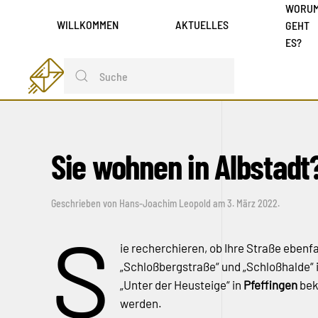
WORU
WILLKOMMEN
AKTUELLES
GEHT
ES?
Sie wohnen in Albstadt
Geschrieben von
Hans-Joachim Leopold
am
3. März 2022
.
S
ie recherchieren, ob Ihre Straße ebenf
„Schloßbergstraße“ und „Schloßhalde“ 
„Unter der Heusteige“ in
Pfeffingen
bek
werden.