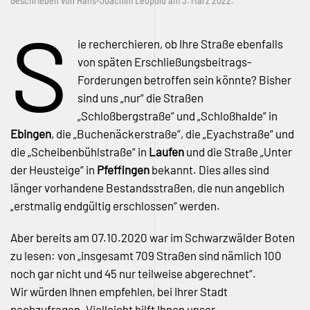
Geschrieben von
Hans-Joachim Leopold
am
3. März 2022
.
S
ie recherchieren, ob Ihre Straße ebenfalls
von späten Erschließungsbeitrags-
Forderungen betroffen sein könnte? Bisher
sind uns „nur“ die Straßen
„Schloßbergstraße“ und „Schloßhalde“ in
Ebingen
, die „Buchenäckerstraße“, die „Eyachstraße“ und
die „Scheibenbühlstraße“ in
Laufen
und die Straße „Unter
der Heusteige“ in
Pfeffingen
bekannt. Dies alles sind
länger vorhandene Bestandsstraßen, die nun angeblich
„erstmalig endgültig erschlossen“ werden.
Aber bereits am 07.10.2020 war im Schwarzwälder Boten
zu lesen: von „insgesamt 709 Straßen sind nämlich 100
noch gar nicht und 45 nur teilweise abgerechnet“.
Wir würden Ihnen empfehlen, bei Ihrer Stadt
nachzufragen. Vielleicht hilft Ihnen unser