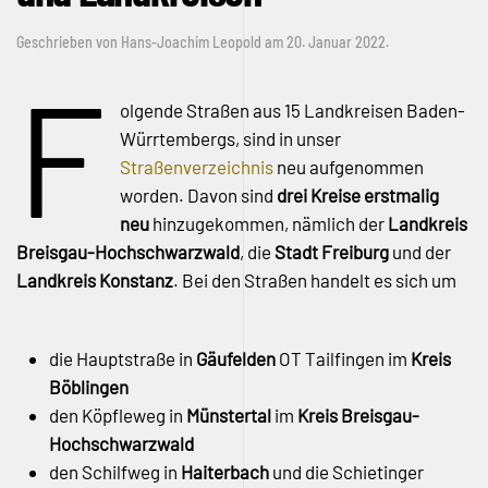
Geschrieben von
Hans-Joachim Leopold
am
20. Januar 2022
.
F
olgende Straßen aus 15 Landkreisen Baden-
Würrtembergs, sind in unser
Straßenverzeichnis
neu aufgenommen
worden. Davon sind
drei Kreise erstmalig
neu
hinzugekommen, nämlich der
Landkreis
Breisgau-Hochschwarzwald
, die
Stadt Freiburg
und der
Landkreis Konstanz
. Bei den Straßen handelt es sich um
die Hauptstraße in
Gäufelden
OT Tailfingen im
Kreis
Böblingen
den Köpfleweg in
Münstertal
im
Kreis Breisgau-
Hochschwarzwald
den Schilfweg in
Haiterbach
und die Schietinger