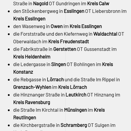
Straße in
Nagold
OT Gundringen im
Kreis Calw
den Stöckenbergweg in
Esslingen
OT Liebersbronn im
Kreis Esslingen
den Wasenweg in
Owen
im
Kreis Esslingen
die Forststraße und den Kiefernweg in
Waldachtal
OT
Oberwaldach im
Kreis Freudenstadt
die Fabrikstraße in
Gerstetten
OT Gussenstadt im
Kreis Heidenheim
die Ledergasse in
Singen
OT Bohlingen im
Kreis
Konstanz
die Rebgasse in
Lörrach
und die Straße Im Rippel in
Grenzach-Wyhlen
im
Kreis Lörrach
die Hinznanger Straße in
Leutkirch
OT Hinznang im
Kreis Ravensburg
die Straße Im Kirchtal in
Münsingen
im
Kreis
Reutlingen
die Kirchbergstraße in
Schramberg
OT Sulgen im