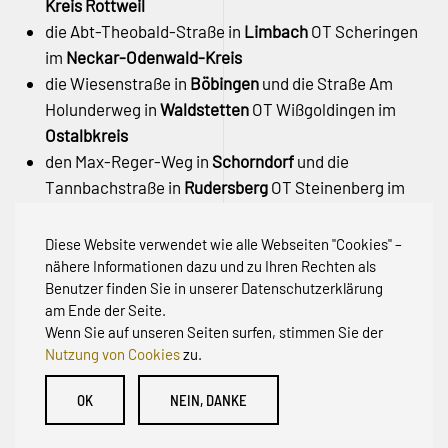
Kreis Rottweil
die Abt-Theobald-Straße in
Limbach
OT Scheringen
im
Neckar-Odenwald-Kreis
die Wiesenstraße in
Böbingen
und die Straße Am
Holunderweg in
Waldstetten
OT Wißgoldingen im
Ostalbkreis
den Max-Reger-Weg in
Schorndorf
und die
Tannbachstraße in
Rudersberg
OT Steinenberg im
Rems-Murr-Kreis
den Rehhagweg in
Freiburg
OT Günterstal –
Stadt
Diese Website verwendet wie alle Webseiten "Cookies" –
Freiburg
nähere Informationen dazu und zu Ihren Rechten als
Benutzer finden Sie in unserer Datenschutzerklärung
am Ende der Seite.
Wenn Sie auf unseren Seiten surfen, stimmen Sie der
Nutzung von Cookies
zu.
© Initiative zur Abwehr von Erschließungsbeiträgen für
OK
NEIN, DANKE
Bestandsstraßen BW