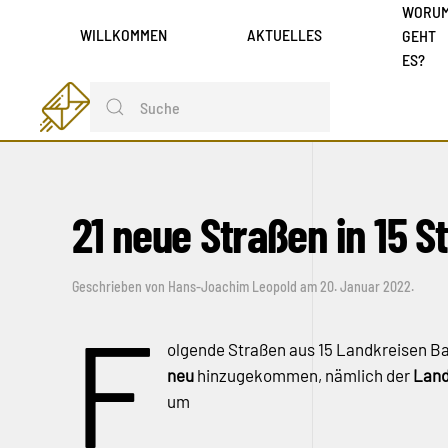
WORU
WILLKOMMEN
AKTUELLES
GEHT
ES?
21 neue Straßen in 15 
Geschrieben von
Hans-Joachim Leopold
am
20. Januar 2022
.
F
olgende Straßen aus 15 Landkreisen B
neu
hinzugekommen, nämlich der
Land
um