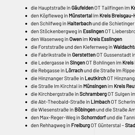
die Hauptstraße in
Gäufelden
OT Tailfingen im
K
den Köpfleweg in
Münstertal
im
Kreis Breisgau
den Schilfweg in
Haiterbach
und die Schietinger
den Stöckenbergweg in
Esslingen
OT Liebersbr
den Wasenweg in
Owen
im
Kreis Esslingen
die Forststraße und den Kiefernweg in
Waldacht
die Fabrikstraße in
Gerstetten
OT Gussenstadt 
die Ledergasse in
Singen
OT Bohlingen im
Kreis
die Rebgasse in
Lörrach
und die Straße Im Rippe
die Hinznanger Straße in
Leutkirch
OT Hinznang
die Straße Im Kirchtal in
Münsingen
im
Kreis Reu
die Kirchbergstraße in
Schramberg
OT Sulgen i
die Abt-Theobald-Straße in
Limbach
OT Scheri
die Wiesenstraße in
Böbingen
und die Straße A
den Max-Reger-Weg in
Schorndorf
und die Tann
den Rehhagweg in
Freiburg
OT Günterstal –
Stad