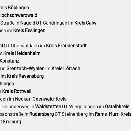
reis Böblingen
-Hochschwarzwald
 Straße in
Nagold
OT Gundringen im
Kreis Calw
onn im
Kreis Esslingen
al
OT Oberwaldach im
Kreis Freudenstadt
im
Kreis Heidenheim
 Konstanz
l in
Grenzach-Wyhlen
im
Kreis Lörrach
 im
Kreis Ravensburg
tlingen
m
Kreis Rottweil
ngen im
Neckar-Odenwald-Kreis
m Holunderweg in
Waldstetten
OT Wißgoldingen im
Ostalbkreis
bachstraße in
Rudersberg
OT Steinenberg im
Rems-Murr-Krei
t Freiburg