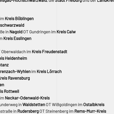
reisgau-Hochschwarzwald
, die
Stadt Freiburg
und der
Landkrei
 im
Kreis Böblingen
hschwarzwald
aße in
Nagold
OT Gundringen im
Kreis Calw
im
Kreis Esslingen
 Oberwaldach im
Kreis Freudenstadt
eis Heidenheim
stanz
renzach-Wyhlen
im
Kreis Lörrach
reis Ravensburg
gen
is Rottweil
 im
Neckar-Odenwald-Kreis
lunderweg in
Waldstetten
OT Wißgoldingen im
Ostalbkreis
straße in
Rudersberg
OT Steinenberg im
Rems-Murr-Kreis