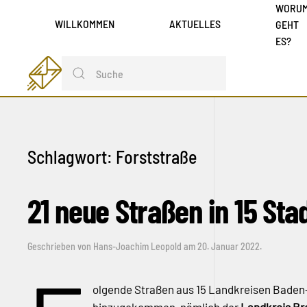
WORU
WILLKOMMEN
AKTUELLES
GEHT
ES?
Schlagwort:
Forststraße
21 neue Straßen in 15 St
Geschrieben von
Hans-Joachim Leopold
am
20. Januar 2022
.
olgende Straßen aus 15 Landkreisen Baden