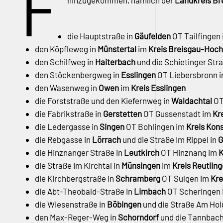
F
hinzugekommen, nämlich der
Landkreis B
die Hauptstraße in
Gäufelden
OT Tailfingen
den Köpfleweg in
Münstertal
im
Kreis Breisgau-Hoc
den Schilfweg in
Haiterbach
und die Schietinger Str
den Stöckenbergweg in
Esslingen
OT Liebersbronn 
den Wasenweg in
Owen
im
Kreis Esslingen
die Forststraße und den Kiefernweg in
Waldachtal
OT
die Fabrikstraße in
Gerstetten
OT Gussenstadt im
Kr
die Ledergasse in
Singen
OT Bohlingen im
Kreis Kon
die Rebgasse in
Lörrach
und die Straße Im Rippel in
G
die Hinznanger Straße in
Leutkirch
OT Hinznang im
K
die Straße Im Kirchtal in
Münsingen
im
Kreis Reutlin
die Kirchbergstraße in
Schramberg
OT Sulgen im
Kre
die Abt-Theobald-Straße in
Limbach
OT Scheringen
die Wiesenstraße in
Böbingen
und die Straße Am Ho
den Max-Reger-Weg in
Schorndorf
und die Tannbach