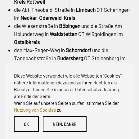
Kreis Rottweil
die Abt-Theobald-Straße in
Limbach
OT Scheringen
im
Neckar-Odenwald-Kreis
die Wiesenstraße in
Böbingen
und die Straße Am
Holunderweg in
Waldstetten
OT Wißgoldingen im
Ostalbkreis
den Max-Reger-Weg in
Schorndorf
und die
Tannbachstraße in
Rudersberg
OT Steinenberg im
Rems-Murr-Kreis
den Rehhagweg in
Freiburg
OT Günterstal –
Stadt
Diese Website verwendet wie alle Webseiten "Cookies" –
Freiburg
nähere Informationen dazu und zu Ihren Rechten als
Benutzer finden Sie in unserer Datenschutzerklärung
am Ende der Seite.
Wenn Sie auf unseren Seiten surfen, stimmen Sie der
Nutzung von Cookies
zu.
© Initiative zur Abwehr von Erschließungsbeiträgen für
OK
NEIN, DANKE
Bestandsstraßen BW