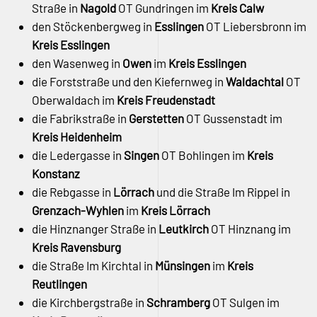
Straße in
Nagold
OT Gundringen im
Kreis Calw
den Stöckenbergweg in
Esslingen
OT Liebersbronn im
Kreis Esslingen
den Wasenweg in
Owen
im
Kreis Esslingen
die Forststraße und den Kiefernweg in
Waldachtal
OT
Oberwaldach im
Kreis Freudenstadt
die Fabrikstraße in
Gerstetten
OT Gussenstadt im
Kreis Heidenheim
die Ledergasse in
Singen
OT Bohlingen im
Kreis
Konstanz
die Rebgasse in
Lörrach
und die Straße Im Rippel in
Grenzach-Wyhlen
im
Kreis Lörrach
die Hinznanger Straße in
Leutkirch
OT Hinznang im
Kreis Ravensburg
die Straße Im Kirchtal in
Münsingen
im
Kreis
Reutlingen
die Kirchbergstraße in
Schramberg
OT Sulgen im