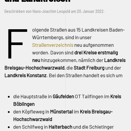
Geschrieben von
Hans-Joachim Leopold
am
20. Januar 2022
.
F
olgende Straßen aus 15 Landkreisen Baden-
Würrtembergs, sind in unser
Straßenverzeichnis
neu aufgenommen
worden. Davon sind
drei Kreise erstmalig
neu
hinzugekommen, nämlich der
Landkreis
Breisgau-Hochschwarzwald
, die
Stadt Freiburg
und der
Landkreis Konstanz
. Bei den Straßen handelt es sich um
die Hauptstraße in
Gäufelden
OT Tailfingen im
Kreis
Böblingen
den Köpfleweg in
Münstertal
im
Kreis Breisgau-
Hochschwarzwald
den Schilfweg in
Haiterbach
und die Schietinger