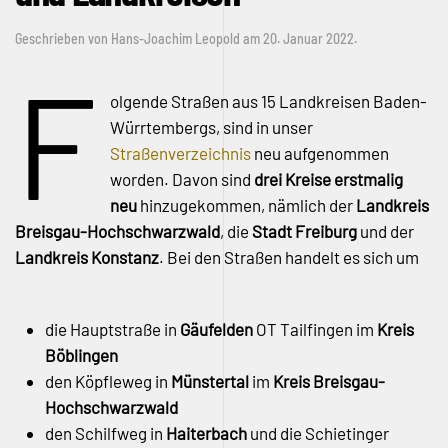
Geschrieben von
Hans-Joachim Leopold
am
20. Januar 2022
.
F
olgende Straßen aus 15 Landkreisen Baden-
Würrtembergs, sind in unser
Straßenverzeichnis
neu aufgenommen
worden. Davon sind
drei Kreise erstmalig
neu
hinzugekommen, nämlich der
Landkreis
Breisgau-Hochschwarzwald
, die
Stadt Freiburg
und der
Landkreis Konstanz
. Bei den Straßen handelt es sich um
die Hauptstraße in
Gäufelden
OT Tailfingen im
Kreis
Böblingen
den Köpfleweg in
Münstertal
im
Kreis Breisgau-
Hochschwarzwald
den Schilfweg in
Haiterbach
und die Schietinger