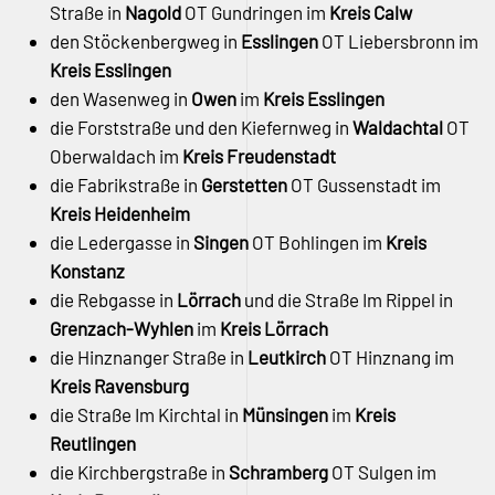
Straße in
Nagold
OT Gundringen im
Kreis Calw
den Stöckenbergweg in
Esslingen
OT Liebersbronn im
Kreis Esslingen
den Wasenweg in
Owen
im
Kreis Esslingen
die Forststraße und den Kiefernweg in
Waldachtal
OT
Oberwaldach im
Kreis Freudenstadt
die Fabrikstraße in
Gerstetten
OT Gussenstadt im
Kreis Heidenheim
die Ledergasse in
Singen
OT Bohlingen im
Kreis
Konstanz
die Rebgasse in
Lörrach
und die Straße Im Rippel in
Grenzach-Wyhlen
im
Kreis Lörrach
die Hinznanger Straße in
Leutkirch
OT Hinznang im
Kreis Ravensburg
die Straße Im Kirchtal in
Münsingen
im
Kreis
Reutlingen
die Kirchbergstraße in
Schramberg
OT Sulgen im