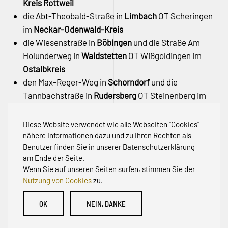
Kreis Rottweil
die Abt-Theobald-Straße in
Limbach
OT Scheringen
im
Neckar-Odenwald-Kreis
die Wiesenstraße in
Böbingen
und die Straße Am
Holunderweg in
Waldstetten
OT Wißgoldingen im
Ostalbkreis
den Max-Reger-Weg in
Schorndorf
und die
Tannbachstraße in
Rudersberg
OT Steinenberg im
Rems-Murr-Kreis
den Rehhagweg in
Freiburg
OT Günterstal –
Stadt
Diese Website verwendet wie alle Webseiten "Cookies" –
Freiburg
nähere Informationen dazu und zu Ihren Rechten als
Benutzer finden Sie in unserer Datenschutzerklärung
am Ende der Seite.
Wenn Sie auf unseren Seiten surfen, stimmen Sie der
Nutzung von Cookies
zu.
© Initiative zur Abwehr von Erschließungsbeiträgen für
OK
NEIN, DANKE
Bestandsstraßen BW