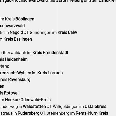
reisgau-Hochschwarzwald
, die
Stadt Freiburg
und der
Landkrei
 im
Kreis Böblingen
hschwarzwald
aße in
Nagold
OT Gundringen im
Kreis Calw
im
Kreis Esslingen
 Oberwaldach im
Kreis Freudenstadt
eis Heidenheim
stanz
renzach-Wyhlen
im
Kreis Lörrach
reis Ravensburg
gen
is Rottweil
 im
Neckar-Odenwald-Kreis
lunderweg in
Waldstetten
OT Wißgoldingen im
Ostalbkreis
straße in
Rudersberg
OT Steinenberg im
Rems-Murr-Kreis