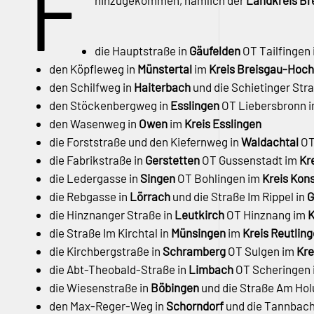
F
hinzugekommen, nämlich der
Landkreis B
die Hauptstraße in
Gäufelden
OT Tailfingen
den Köpfleweg in
Münstertal
im
Kreis Breisgau-Hoc
den Schilfweg in
Haiterbach
und die Schietinger Str
den Stöckenbergweg in
Esslingen
OT Liebersbronn 
den Wasenweg in
Owen
im
Kreis Esslingen
die Forststraße und den Kiefernweg in
Waldachtal
OT
die Fabrikstraße in
Gerstetten
OT Gussenstadt im
Kr
die Ledergasse in
Singen
OT Bohlingen im
Kreis Kon
die Rebgasse in
Lörrach
und die Straße Im Rippel in
G
die Hinznanger Straße in
Leutkirch
OT Hinznang im
K
die Straße Im Kirchtal in
Münsingen
im
Kreis Reutlin
die Kirchbergstraße in
Schramberg
OT Sulgen im
Kre
die Abt-Theobald-Straße in
Limbach
OT Scheringen
die Wiesenstraße in
Böbingen
und die Straße Am Ho
den Max-Reger-Weg in
Schorndorf
und die Tannbach