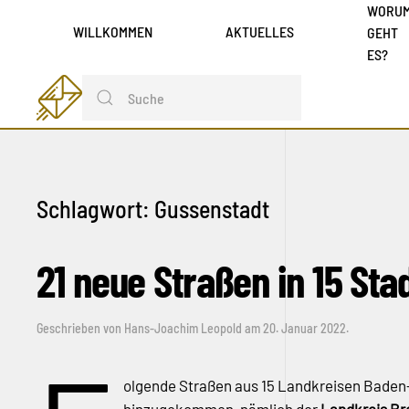
WORU
WILLKOMMEN
AKTUELLES
GEHT
ES?
Schlagwort:
Gussenstadt
21 neue Straßen in 15 St
Geschrieben von
Hans-Joachim Leopold
am
20. Januar 2022
.
olgende Straßen aus 15 Landkreisen Baden