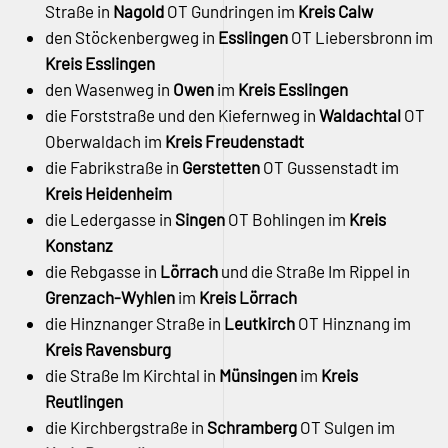
Straße in
Nagold
OT Gundringen im
Kreis Calw
den Stöckenbergweg in
Esslingen
OT Liebersbronn im
Kreis Esslingen
den Wasenweg in
Owen
im
Kreis Esslingen
die Forststraße und den Kiefernweg in
Waldachtal
OT
Oberwaldach im
Kreis Freudenstadt
die Fabrikstraße in
Gerstetten
OT Gussenstadt im
Kreis Heidenheim
die Ledergasse in
Singen
OT Bohlingen im
Kreis
Konstanz
die Rebgasse in
Lörrach
und die Straße Im Rippel in
Grenzach-Wyhlen
im
Kreis Lörrach
die Hinznanger Straße in
Leutkirch
OT Hinznang im
Kreis Ravensburg
die Straße Im Kirchtal in
Münsingen
im
Kreis
Reutlingen
die Kirchbergstraße in
Schramberg
OT Sulgen im