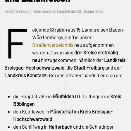
Geschrieben von
Hans-Joachim Leopold
am
20. Januar 2022
.
F
olgende Straßen aus 15 Landkreisen Baden-
Würrtembergs, sind in unser
Straßenverzeichnis
neu aufgenommen
worden. Davon sind
drei Kreise erstmalig
neu
hinzugekommen, nämlich der
Landkreis
Breisgau-Hochschwarzwald
, die
Stadt Freiburg
und der
Landkreis Konstanz
. Bei den Straßen handelt es sich um
die Hauptstraße in
Gäufelden
OT Tailfingen im
Kreis
Böblingen
den Köpfleweg in
Münstertal
im
Kreis Breisgau-
Hochschwarzwald
den Schilfweg in
Haiterbach
und die Schietinger