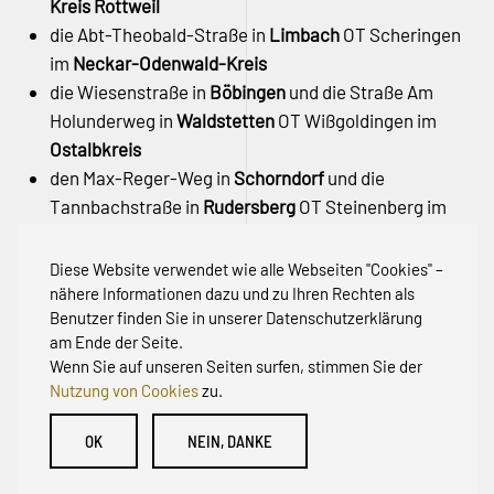
Kreis Rottweil
die Abt-Theobald-Straße in
Limbach
OT Scheringen
im
Neckar-Odenwald-Kreis
die Wiesenstraße in
Böbingen
und die Straße Am
Holunderweg in
Waldstetten
OT Wißgoldingen im
Ostalbkreis
den Max-Reger-Weg in
Schorndorf
und die
Tannbachstraße in
Rudersberg
OT Steinenberg im
Rems-Murr-Kreis
den Rehhagweg in
Freiburg
OT Günterstal –
Stadt
Diese Website verwendet wie alle Webseiten "Cookies" –
Freiburg
nähere Informationen dazu und zu Ihren Rechten als
Benutzer finden Sie in unserer Datenschutzerklärung
am Ende der Seite.
Wenn Sie auf unseren Seiten surfen, stimmen Sie der
Nutzung von Cookies
zu.
© Initiative zur Abwehr von Erschließungsbeiträgen für
OK
NEIN, DANKE
Bestandsstraßen BW