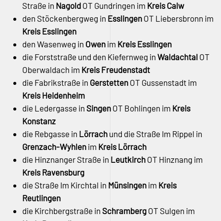
Straße in
Nagold
OT Gundringen im
Kreis Calw
den Stöckenbergweg in
Esslingen
OT Liebersbronn im
Kreis Esslingen
den Wasenweg in
Owen
im
Kreis Esslingen
die Forststraße und den Kiefernweg in
Waldachtal
OT
Oberwaldach im
Kreis Freudenstadt
die Fabrikstraße in
Gerstetten
OT Gussenstadt im
Kreis Heidenheim
die Ledergasse in
Singen
OT Bohlingen im
Kreis
Konstanz
die Rebgasse in
Lörrach
und die Straße Im Rippel in
Grenzach-Wyhlen
im
Kreis Lörrach
die Hinznanger Straße in
Leutkirch
OT Hinznang im
Kreis Ravensburg
die Straße Im Kirchtal in
Münsingen
im
Kreis
Reutlingen
die Kirchbergstraße in
Schramberg
OT Sulgen im