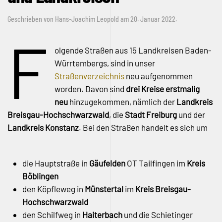
Geschrieben von
Hans-Joachim Leopold
am
20. Januar 2022
.
F
olgende Straßen aus 15 Landkreisen Baden-
Würrtembergs, sind in unser
Straßenverzeichnis
neu aufgenommen
worden. Davon sind
drei Kreise erstmalig
neu
hinzugekommen, nämlich der
Landkreis
Breisgau-Hochschwarzwald
, die
Stadt Freiburg
und der
Landkreis Konstanz
. Bei den Straßen handelt es sich um
die Hauptstraße in
Gäufelden
OT Tailfingen im
Kreis
Böblingen
den Köpfleweg in
Münstertal
im
Kreis Breisgau-
Hochschwarzwald
den Schilfweg in
Haiterbach
und die Schietinger