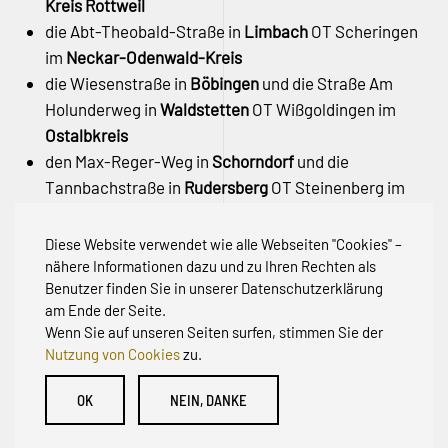
Kreis Rottweil
die Abt-Theobald-Straße in
Limbach
OT Scheringen
im
Neckar-Odenwald-Kreis
die Wiesenstraße in
Böbingen
und die Straße Am
Holunderweg in
Waldstetten
OT Wißgoldingen im
Ostalbkreis
den Max-Reger-Weg in
Schorndorf
und die
Tannbachstraße in
Rudersberg
OT Steinenberg im
Rems-Murr-Kreis
den Rehhagweg in
Freiburg
OT Günterstal –
Stadt
Diese Website verwendet wie alle Webseiten "Cookies" –
Freiburg
nähere Informationen dazu und zu Ihren Rechten als
Benutzer finden Sie in unserer Datenschutzerklärung
am Ende der Seite.
Wenn Sie auf unseren Seiten surfen, stimmen Sie der
Nutzung von Cookies
zu.
© Initiative zur Abwehr von Erschließungsbeiträgen für
OK
NEIN, DANKE
Bestandsstraßen BW