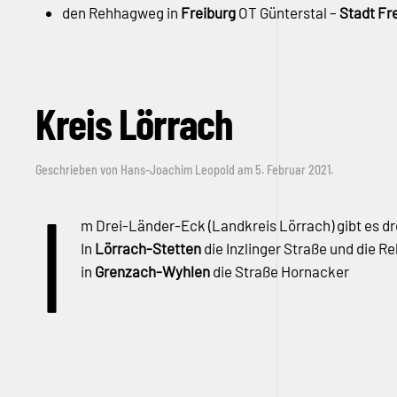
den Rehhagweg in
Freiburg
OT Günterstal –
Stadt Fr
Kreis Lörrach
Geschrieben von
Hans-Joachim Leopold
am
5. Februar 2021
.
I
m Drei-Länder-Eck (Landkreis Lörrach) gibt es dre
In
Lörrach-Stetten
die Inzlinger Straße und die R
in
Grenzach-Wyhlen
die Straße Hornacker