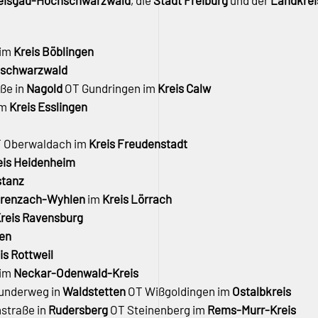
reisgau-Hochschwarzwald
, die
Stadt Freiburg
und der
Landkrei
 im
Kreis Böblingen
hschwarzwald
aße in
Nagold
OT Gundringen im
Kreis Calw
im
Kreis Esslingen
 Oberwaldach im
Kreis Freudenstadt
eis Heidenheim
stanz
renzach-Wyhlen
im
Kreis Lörrach
reis Ravensburg
gen
is Rottweil
 im
Neckar-Odenwald-Kreis
lunderweg in
Waldstetten
OT Wißgoldingen im
Ostalbkreis
straße in
Rudersberg
OT Steinenberg im
Rems-Murr-Kreis