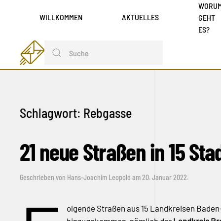
WORU
WILLKOMMEN
AKTUELLES
GEHT
ES?
Schlagwort:
Rebgasse
21 neue Straßen in 15 St
Geschrieben von
Hans-Joachim Leopold
am
20. Januar 2022
.
olgende Straßen aus 15 Landkreisen Baden